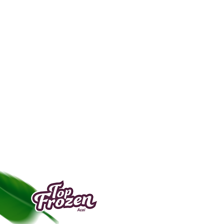
A Top Frozen Açaí é uma empresa do ramo al
surgida em Manaus no ano de 2009, especia
transformar a polpa do açaí em bebida com a
de “frozen”.