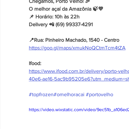
Chegamos, Porto Velho! 🎉
O melhor açaí da Amazônia 🍃💜
📌 Horário: 10h às 22h
Delivery 📲 (69) 99337-4291
📍Rua: Pinheiro Machado, 1540 - Centro
https://goo.gl/maps/xmukNoQCtmTcm4tZA
Ifood:
https://www.ifood.com.br/delivery/porto-vel
40e6-ae16-5ac9b95205e6?utm_medium=s
#topfrozen
#omelhoracai
#portovelho
https://video.wixstatic.com/video/9ec51b_a106