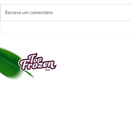
Escreva um comentário
Inauguração To
Inauguração Top Frozen Ephigenio
Sales
A Top Frozen Açaí é uma empresa do ramo al
surgida em Manaus no ano de 2009, especia
transformar a polpa do açaí em bebida com a
de “frozen”.