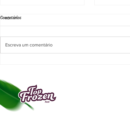
Comentários
Escreva um comentário
Inauguração Top Frozen Porto Velho
Inauguração To
A Top Frozen Açaí é uma empresa do ramo al
surgida em Manaus no ano de 2009, especia
transformar a polpa do açaí em bebida com a
de “frozen”.