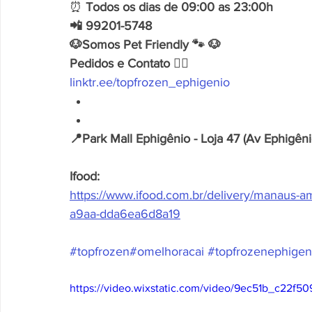
⏰ 
Todos os dias de 09:00 as 23:00h
📲 99201-5748
🐶Somos Pet Friendly 🐾 🐶
Pedidos e Contato
 👇🏽
linktr.ee/topfrozen_ephigenio
📍Park Mall Ephigênio - Loja 47 (Av Ephigênio
Ifood:
https://www.ifood.com.br/delivery/manaus-a
a9aa-dda6ea6d8a19
#topfrozen
#omelhoracai
#topfrozenephigen
https://video.wixstatic.com/video/9ec51b_c22